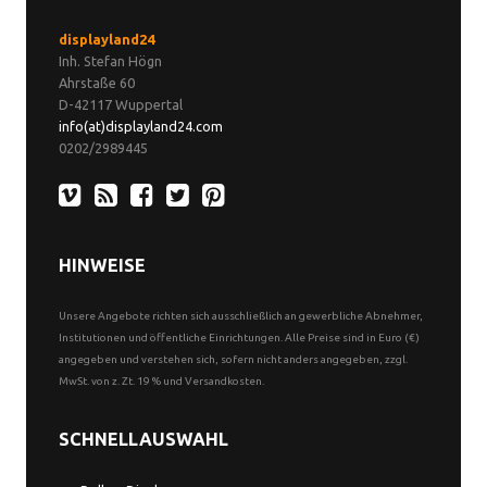
displayland24
Inh. Stefan Högn
Ahrstaße 60
D-42117 Wuppertal
info(at)displayland24.com
0202/2989445
HINWEISE
Unsere Angebote richten sich ausschließlich an gewerbliche Abnehmer,
Institutionen und öffentliche Einrichtungen. Alle Preise sind in Euro (€)
angegeben und verstehen sich, sofern nicht anders angegeben, zzgl.
MwSt. von z. Zt. 19 % und Versandkosten.
SCHNELLAUSWAHL