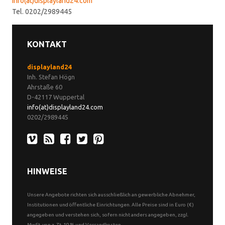
info(at)displayland24.com
Tel. 0202/2989445
KONTAKT
displayland24
Inh. Stefan Högn
Ahrstaße 60
D-42117 Wuppertal
info(at)displayland24.com
0202/2989445
HINWEISE
Unsere Angebote richten sich ausschließlich an gewerbliche Abnehmer,
Institutionen und öffentliche Einrichtungen. Alle Preise sind in Euro (€)
angegeben und verstehen sich, sofern nicht anders angegeben, zzgl.
MwSt. von z. Zt. 19 % und Versandkosten.