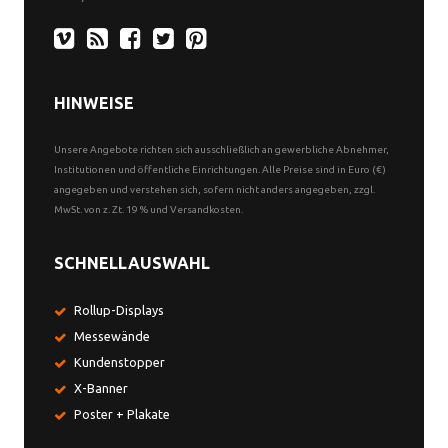
HINWEISE
Unsere Angebote richten sich ausschließlich an gewerbliche Abnehmer,
Institutionen und öffentliche Einrichtungen. Alle Preise sind in Euro (€)
angegeben und verstehen sich, sofern nicht anders angegeben, zzgl.
MwSt. von z. Zt. 19 % und Versandkosten.
SCHNELLAUSWAHL
Rollup-Displays
Messewände
Kundenstopper
X-Banner
Poster + Plakate