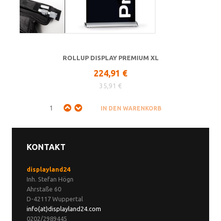
ROLLUP DISPLAY PREMIUM XL
224,91 €
35,91 €
KONTAKT
displayland24
Inh. Stefan Högn
Ahrstaße 60
D-42117 Wuppertal
info(at)displayland24.com
0202/2989445