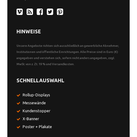
HINWEISE
Unsere Angebote richten sich ausschließlich an gewerbliche Abnehmer,
Institutionen und öffentliche Einrichtungen. Alle Preise sind in Euro (€)
angegeben und verstehen sich, sofern nicht anders angegeben, zzgl.
MwSt. von z. Zt. 19 % und Versandkosten.
SCHNELLAUSWAHL
Rollup-Displays
Messewände
Kundenstopper
X-Banner
Poster + Plakate