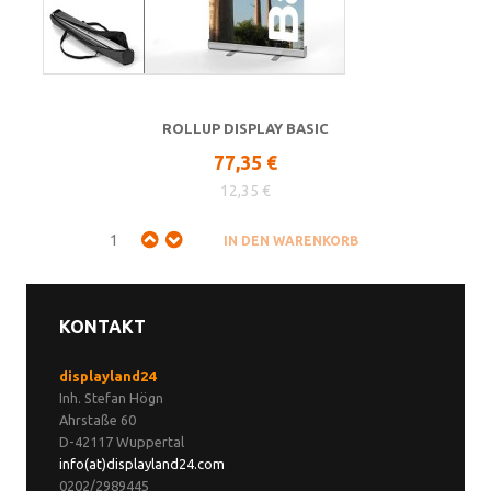
ROLLUP DISPLAY BASIC
77,35 €
12,35 €
KONTAKT
displayland24
Inh. Stefan Högn
Ahrstaße 60
D-42117 Wuppertal
info(at)displayland24.com
0202/2989445